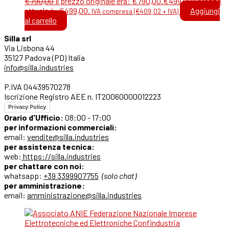
€
790,00
Il prezzo originale era: €790,00.
€
499,00
Il prezzo
attuale è: €499,00.
Aggiungi
IVA compresa (
€
409,02
+ IVA)
al carrello
Silla srl
Via Lisbona 44
35127 Padova (PD) Italia
info@silla.industries
P.IVA 04439570278
Iscrizione Registro AEE n. IT20060000012223
Privacy Policy
Orario d'Ufficio:
08:00 - 17:00
per informazioni commerciali:
email:
vendite@silla.industries
per assistenza tecnica:
web:
https://silla.industries
per chattare con noi:
whatsapp:
+39 3399907755
(solo chat)
per amministrazione:
email:
amministrazione@silla.industries