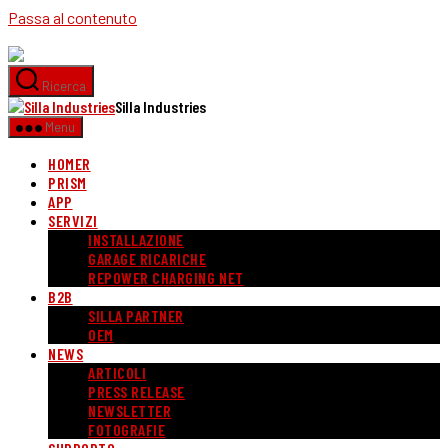
Passa al contenuto
Ricerca
Silla Industries
Menu
HOMER
PRISM
APP
SERVIZI
INSTALLAZIONE
GARAGE RICARICHE
REPOWER CHARGING NET
B2B
SILLA PARTNER
OEM
NEWS
ARTICOLI
PRESS RELEASE
NEWSLETTER
FOTOGRAFIE