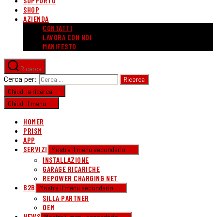
SUPPORTO
SHOP
AZIENDA
CONTATTI
LAVORA CON NOI
MANIFESTO
Ricerca
Cerca per:
Chiudi la ricerca
Chiudi il menu
HOMER
PRISM
APP
SERVIZI
Mostra il menu secondario
INSTALLAZIONE
GARAGE RICARICHE
REPOWER CHARGING NET
B2B
Mostra il menu secondario
SILLA PARTNER
OEM
NEWS