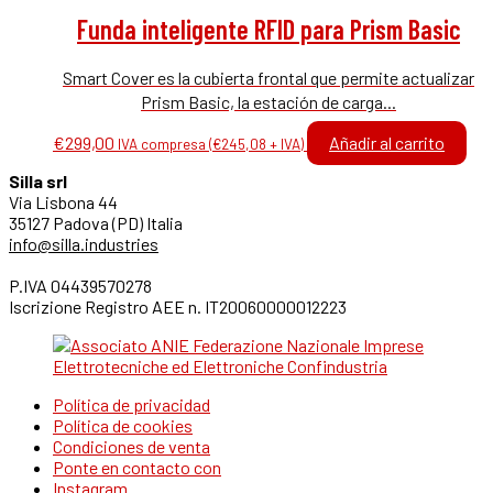
Funda inteligente RFID para Prism Basic
Smart Cover es la cubierta frontal que permite actualizar
Prism Basic, la estación de carga...
€
299,00
Añadir al carrito
IVA compresa (
€
245,08
+ IVA)
Silla srl
Via Lisbona 44
35127 Padova (PD) Italia
info@silla.industries
P.IVA 04439570278
Iscrizione Registro AEE n. IT20060000012223
Política de privacidad
Política de cookies
Condiciones de venta
Ponte en contacto con
Instagram