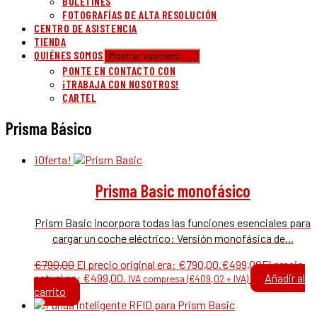
BOLETINES
FOTOGRAFÍAS DE ALTA RESOLUCIÓN
CENTRO DE ASISTENCIA
TIENDA
QUIÉNES SOMOS
Mostrar submenú
PONTE EN CONTACTO CON
¡TRABAJA CON NOSOTROS!
CARTEL
Prisma Básico
¡Oferta!
Prisma Basic monofásico
Prism Basic incorpora todas las funciones esenciales para
cargar un coche eléctrico: Versión monofásica de...
€
790,00
El precio original era: €790,00.
€
499,00
El precio
actual es: €499,00.
Añadir al
IVA compresa (
€
409,02
+ IVA)
carrito