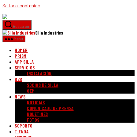
Saltar al contenido
Busca en
Silla Industries
Menú
HOMER
PRISM
APP SILLA
SERVICIOS
INSTALACIÓN
B2B
SOCIOS DE SILLA
OEM
NEWS
NOTICIAS
COMUNICADO DE PRENSA
BOLETINES
FOTOS
SOPORTO
TIENDA