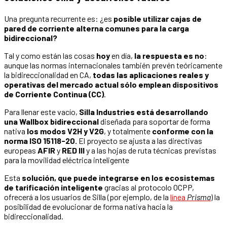
Una pregunta recurrente es: ¿es
posible utilizar cajas de
pared de corriente alterna comunes para la carga
bidireccional?
Tal y como están las cosas
hoy
en día,
la respuesta es no
:
aunque las normas internacionales también prevén teóricamente
la bidireccionalidad en CA,
todas las aplicaciones reales y
operativas del mercado actual sólo emplean dispositivos
de Corriente Continua (CC)
.
Para llenar este vacío,
Silla Industries está desarrollando
una Wallbox bidireccional
diseñada para soportar de forma
nativa
los modos V2H y V2G
, y totalmente
conforme con la
norma ISO 15118-20.
El proyecto se ajusta a las directivas
europeas
AFIR
y
RED III
y a las hojas de ruta técnicas previstas
para la movilidad eléctrica inteligente
Esta
solución, que puede integrarse en los ecosistemas
de tarificación inteligente
gracias al protocolo OCPP,
ofrecerá a los usuarios de Silla (por ejemplo, de la
línea
Prisma
) la
posibilidad de evolucionar de forma nativa hacia la
bidireccionalidad.