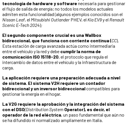
tecnología de hardware y software
necesaria para gestionar
el flujo de salida de energía; no todos los modelos actuales
admiten esta funcionalidad (algunos ejemplos conocidos son el
Nissan Leaf
, el
Mitsubishi Outlander
PHEV, el
Kia EV9
y el
Renault
Scenic E-Tech 2024
)
;
El segundo componente crucial es una Wallbox
bidireccional, que funciona con corriente continua (
CC
).
Esta estación de carga avanzada actúa como intermediaria
entre el vehículo y la red y debe
cumplir la norma de
comunicación ISO 15118-20
, el protocolo que regula el
intercambio de datos entre el vehículo y la infraestructura de
carga.
La aplicación requiere una preparación adecuada a nivel
de sistema. El sistema V2H requiere un contador
bidireccional y un inversor bidireccional
compatibles para
gestionar la energía en el hogar.
La V2G requiere la aprobación y la integración del sistema
con el DSO
(Distribution System
Operator), es decir, el
operador de la red eléctrica
, un paso fundamental que aún no
se ha difundido ni normalizado ampliamente en Italia.