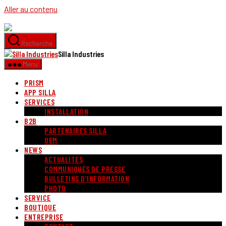
Aller au contenu
Recherche
Silla Industries
Menu
PRISM
APP SILLA
SERVICES
INSTALLATION
B2B
PARTENAIRES SILLA
OEM
NEWS
ACTUALITÉS
COMMUNIQUÉS DE PRESSE
BULLETINS D’INFORMATION
PHOTO
SERVICE
BOUTIQUE
ENTREPRISE