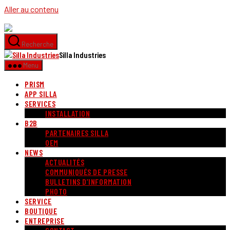
Aller au contenu
Recherche
Silla Industries
Menu
PRISM
APP SILLA
SERVICES
INSTALLATION
B2B
PARTENAIRES SILLA
OEM
NEWS
ACTUALITÉS
COMMUNIQUÉS DE PRESSE
BULLETINS D’INFORMATION
PHOTO
SERVICE
BOUTIQUE
ENTREPRISE