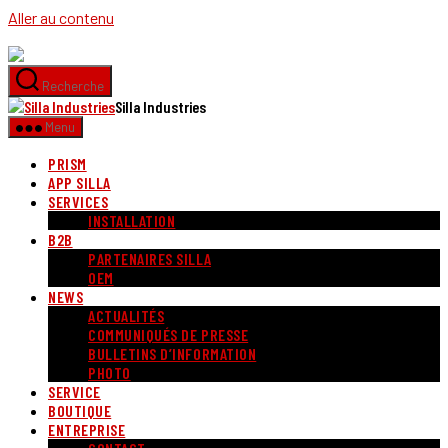
Aller au contenu
Recherche
Silla Industries
Menu
PRISM
APP SILLA
SERVICES
INSTALLATION
B2B
PARTENAIRES SILLA
OEM
NEWS
ACTUALITÉS
COMMUNIQUÉS DE PRESSE
BULLETINS D’INFORMATION
PHOTO
SERVICE
BOUTIQUE
ENTREPRISE