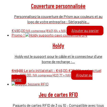
Couverture personnalisée
Personnalisez la couverture de Prism aux couleurs et au
logo de votre entreprise : Sérigraphie...
€
490,00
Ajouter au panier
IVA compresa (
€
401,64
+ IVA)
Promo !
Holdy
Holdy est le support pour le câble et le connecteur d'une
borne de recharge :...
€
49,00
Le prix initial était : €49,00.
€
29,00
Le prix actuel
est : €29,00.
Ajouter au
IVA compresa (
€
23,77
+ IVA)
panier
Jeu de cartes RFID
Paquets de cartes RFID de 3 ou 10 : Compatible avec tous