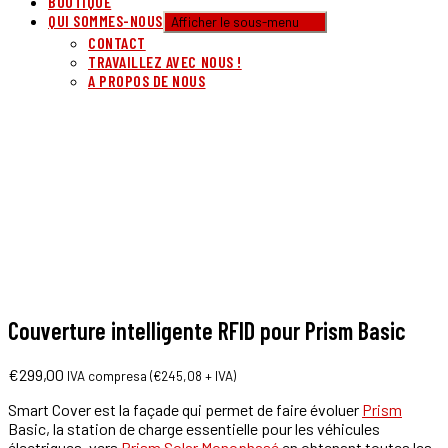
BOUTIQUE
QUI SOMMES-NOUS
Afficher le sous-menu
CONTACT
TRAVAILLEZ AVEC NOUS !
A PROPOS DE NOUS
Couverture intelligente RFID pour Prism Basic
€
299,00
IVA compresa (
€
245,08
+ IVA)
Smart Cover est la façade qui permet de faire évoluer
Prism
Basic, la station de charge essentielle pour les véhicules
électriques, vers
Prism Solar Monophasé
en obtenant toutes les