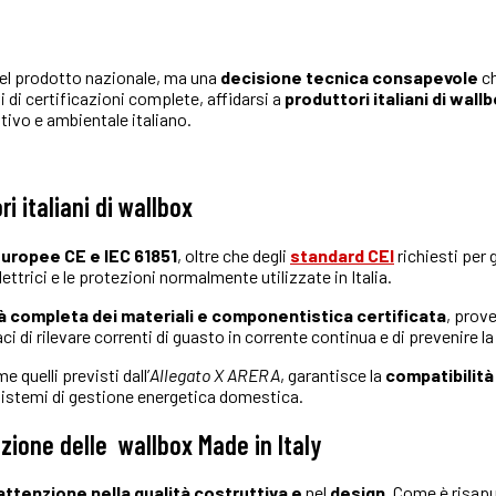
 nel prodotto nazionale, ma una
decisione tecnica consapevole
ch
 di certificazioni complete, affidarsi a
produttori italiani di wall
tivo e ambientale italiano.
i italiani di wallbox
europee CE e IEC 61851
, oltre che degli
standard CEI
richiesti per 
lettrici e le protezioni normalmente utilizzate in Italia.
tà completa dei materiali e componentistica certificata
, prove
ci di rilevare correnti di guasto in corrente continua e di prevenire la
me quelli previsti dall’
Allegato X ARERA
, garantisce la
compatibilità 
sistemi di gestione energetica domestica.
uzione delle wallbox Made in Italy
attenzione nella
qualità costruttiva e
nel
design
. Come è risapu