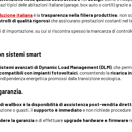
zi tipici delle abitazioni italiane (garage, box auto o cortili) grazie
duzione italiana
è la
trasparenza nella filiera produttiva
: non s
rolli di qualità rigorosi
che assicurano prestazioni costanti nel 
tti di importazione, su cui si riscontra spesso la mancanza di controll
con sistemi smart
sistemi avanzati di
Dynamic Load Management (DLM)
, che perm
compatibili con impianti fotovoltaici
, consentendo la
ricarica i
e indipendenza energetica promossi dalla transizione ecologica.
garanzia.
 di wallbox è la disponibilità di assistenza post-vendita dirett
zione o guasti, il
supporto è immediato
e non richiede procedure
ndere la garanzia
e di effettuare
upgrade hardware e firmware
r