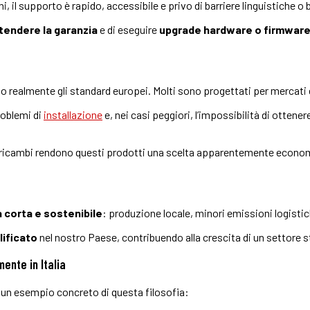
 il supporto è rapido, accessibile e privo di barriere linguistiche o 
tendere la garanzia
e di eseguire
upgrade hardware o firmwar
no realmente gli standard europei. Molti sono progettati per mercati 
roblemi di
installazione
e, nei casi peggiori, l’impossibilità di ottener
ire ricambi rendono questi prodotti una scelta apparentemente econ
ra corta e sostenibile
: produzione locale, minori emissioni logisti
lificato
nel nostro Paese, contribuendo alla crescita di un settore s
ente in Italia
un esempio concreto di questa filosofia: