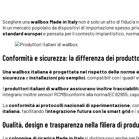
Scegliere una
wallbox Made in Italy
non è solo un atto di fiducia
In un mercato popolato da dispositivi di importazione spesso privi
standard europei
e pensata per il contesto impiantistico, norma
Conformità e sicurezza: la differenza dei produttor
Una wallbox italiana è progettata nel rispetto delle norme 
sicurezza
e
installazioni più semplici
, compatibili con i quadri e
I
produttori italiani di wallbox
assicurano inoltre tracciabili
integrano inoltre sensori
RCMB
conformi alla norma
IEC 62955
, capa
La
conformità ai protocolli nazionali di sperimentazione
, co
italiana
, facilitando l’
integrazione futura con la
smart grid
e i 
Qualità, design e trasparenza nella filiera di prod
Le
colonnine di ricarica
Made in Italy
si distinguono anche per l’