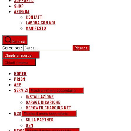
SUPPORTO
SHOP
AZIENDA
CONTATTI
LAVORA CON NOI
MANIFESTO
Ricerca
Cerca per:
Chiudi la ricerca
Chiudi il menu
HOMER
PRISM
APP
SERVIZI
Mostra il menu secondario
INSTALLAZIONE
GARAGE RICARICHE
REPOWER CHARGING NET
B2B
Mostra il menu secondario
SILLA PARTNER
OEM
NEWS