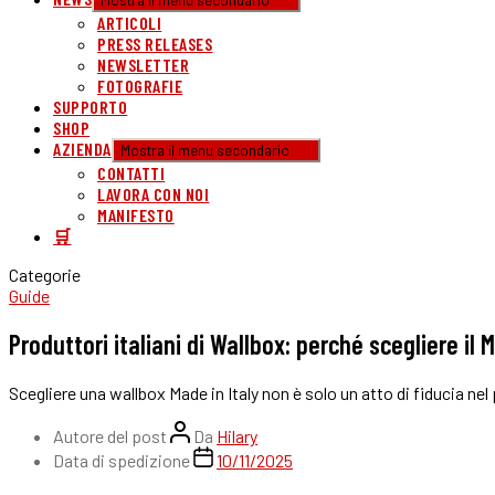
Mostra il menu secondario
ARTICOLI
PRESS RELEASES
NEWSLETTER
FOTOGRAFIE
SUPPORTO
SHOP
AZIENDA
Mostra il menu secondario
CONTATTI
LAVORA CON NOI
MANIFESTO
🛒
Categorie
Guide
Produttori italiani di Wallbox: perché scegliere il M
Scegliere una wallbox Made in Italy non è solo un atto di fiducia n
Autore del post
Da
Hilary
Data di spedizione
10/11/2025