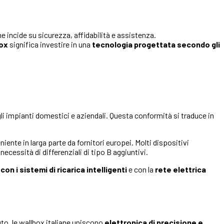
e incide su sicurezza, affidabilità e assistenza.
box
significa investire in una
tecnologia progettata secondo gli
gli impianti domestici e aziendali. Questa conformità si traduce in
niente in larga parte da fornitori europei. Molti dispositivi
 necessità di differenziali di tipo B aggiuntivi.
con i sistemi di ricarica intelligenti
e con la
rete elettrica
to, le wallbox italiane uniscono
elettronica di precisione e