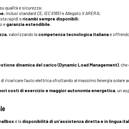
su qualità e sicurezza;
ne
, inclusi standard
CE
,
IEC 61851
e Allegato
X ARERA
;
osta rapidi e
ricambi sempre disponibili
;
to e
garanzia estendibile
.
ezza
, valorizzando la
competenza tecnologica italiana
e offrend
.
stione dinamica del carico (Dynamic Load Management)
, che
di ricaricare l’auto elettrica sfruttando al massimo l’energia solare 
nori costi di esercizio e maggior autonomia energetica
, un as
ale
 wallbox
è la
disponibilità di un’assistenza diretta e in lingua ita