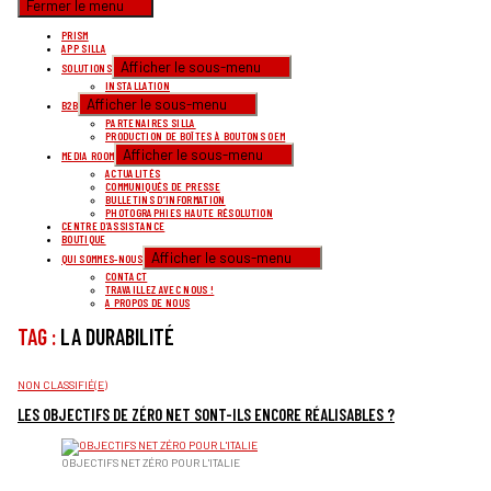
Fermer le menu
PRISM
APP SILLA
Afficher le sous-menu
SOLUTIONS
INSTALLATION
Afficher le sous-menu
B2B
PARTENAIRES SILLA
PRODUCTION DE BOÎTES À BOUTONS OEM
Afficher le sous-menu
MEDIA ROOM
ACTUALITÉS
COMMUNIQUÉS DE PRESSE
BULLETINS D’INFORMATION
PHOTOGRAPHIES HAUTE RÉSOLUTION
CENTRE D’ASSISTANCE
BOUTIQUE
Afficher le sous-menu
QUI SOMMES-NOUS
CONTACT
TRAVAILLEZ AVEC NOUS !
A PROPOS DE NOUS
TAG :
LA DURABILITÉ
CATÉGORIES
NON CLASSIFIÉ(E)
LES OBJECTIFS DE ZÉRO NET SONT-ILS ENCORE RÉALISABLES ?
OBJECTIFS NET ZÉRO POUR L'ITALIE
LA POLITIQUE, LA FINANCE ET LES MÉDIAS CONTRIBUENT-ILS À LA RÉALISATION DES