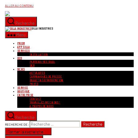
ALLER AU CONTENU
Recherche
SILLA INDUSTRIES
Menu
PRISM
APP SILLA
SERVICES
INSTALLATION
B2B
PARTENAIRES SILLA
OEM
NEWS
ACTUALITÉS
COMMUNIQUÉS DE PRESSE
BULLETINS D’INFORMATION
PHOTO
SERVICE
BOUTIQUE
ENTREPRISE
CONTACT
TRAVAILLEZ AVEC NOUS !
A PROPOS DE NOUS
Recherche
RECHERCHE DE :
Fermer la recherche