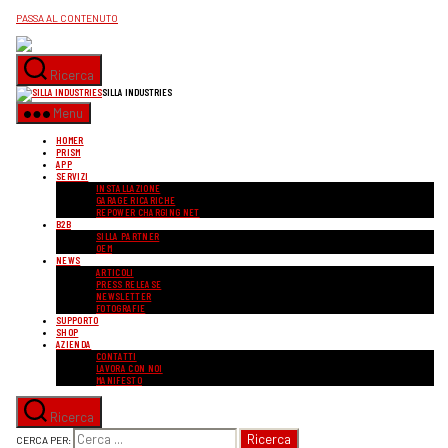
PASSA AL CONTENUTO
Ricerca
SILLA INDUSTRIES
Menu
HOMER
PRISM
APP
SERVIZI
INSTALLAZIONE
GARAGE RICARICHE
REPOWER CHARGING NET
B2B
SILLA PARTNER
OEM
NEWS
ARTICOLI
PRESS RELEASE
NEWSLETTER
FOTOGRAFIE
SUPPORTO
SHOP
AZIENDA
CONTATTI
LAVORA CON NOI
MANIFESTO
Ricerca
CERCA PER: