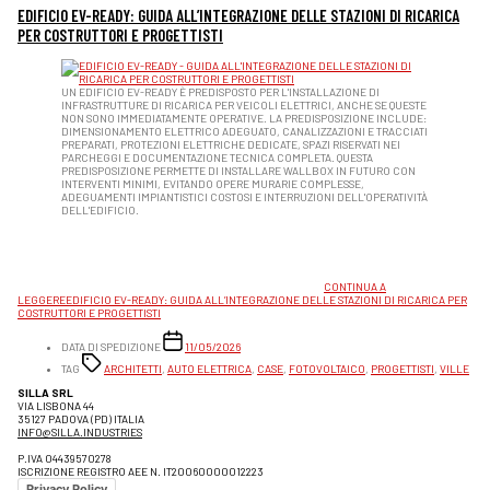
EDIFICIO EV-READY: GUIDA ALL’INTEGRAZIONE DELLE STAZIONI DI RICARICA
PER COSTRUTTORI E PROGETTISTI
UN EDIFICIO EV-READY È PREDISPOSTO PER L'INSTALLAZIONE DI
INFRASTRUTTURE DI RICARICA PER VEICOLI ELETTRICI, ANCHE SE QUESTE
NON SONO IMMEDIATAMENTE OPERATIVE. LA PREDISPOSIZIONE INCLUDE:
DIMENSIONAMENTO ELETTRICO ADEGUATO, CANALIZZAZIONI E TRACCIATI
PREPARATI, PROTEZIONI ELETTRICHE DEDICATE, SPAZI RISERVATI NEI
PARCHEGGI E DOCUMENTAZIONE TECNICA COMPLETA. QUESTA
PREDISPOSIZIONE PERMETTE DI INSTALLARE WALLBOX IN FUTURO CON
INTERVENTI MINIMI, EVITANDO OPERE MURARIE COMPLESSE,
ADEGUAMENTI IMPIANTISTICI COSTOSI E INTERRUZIONI DELL'OPERATIVITÀ
DELL'EDIFICIO.
LA NORMATIVA EUROPEA E ITALIANA STA EVOLVENDO RAPIDAMENTE VERSO L’OBBLIGO DI
PREDISPORRE GLI EDIFICI DI NUOVA COSTRUZIONE E QUELLI OGGETTO DI
RISTRUTTURAZIONE IMPORTANTE PER LA RICARICA DEI VEICOLI ELETTRICI. IL CONCETTO DI
"EDIFICIO EV-READY" È UN REQUISITO NORMATIVO CHE COSTRUTTORI E PROGETTISTI
DEVONO INTEGRARE FIN DALLE FASI INIZIALI DEL PROGETTO.
CONTINUA A
LEGGERE
EDIFICIO EV-READY: GUIDA ALL’INTEGRAZIONE DELLE STAZIONI DI RICARICA PER
COSTRUTTORI E PROGETTISTI
DATA DI SPEDIZIONE
11/05/2026
TAG
ARCHITETTI
,
AUTO ELETTRICA
,
CASE
,
FOTOVOLTAICO
,
PROGETTISTI
,
VILLE
SILLA SRL
VIA LISBONA 44
35127 PADOVA (PD) ITALIA
INFO@SILLA.INDUSTRIES
P.IVA 04439570278
ISCRIZIONE REGISTRO AEE N. IT20060000012223
Privacy Policy