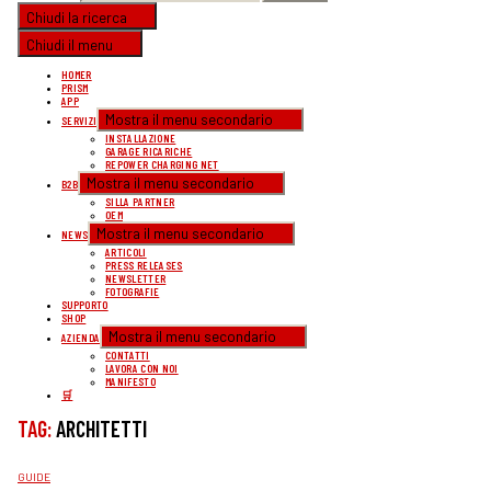
Chiudi la ricerca
Chiudi il menu
HOMER
PRISM
APP
Mostra il menu secondario
SERVIZI
INSTALLAZIONE
GARAGE RICARICHE
REPOWER CHARGING NET
Mostra il menu secondario
B2B
SILLA PARTNER
OEM
Mostra il menu secondario
NEWS
ARTICOLI
PRESS RELEASES
NEWSLETTER
FOTOGRAFIE
SUPPORTO
SHOP
Mostra il menu secondario
AZIENDA
CONTATTI
LAVORA CON NOI
MANIFESTO
🛒
TAG:
ARCHITETTI
CATEGORIE
GUIDE