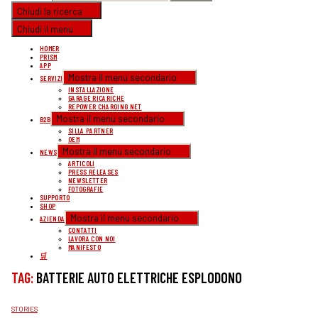
Chiudi la ricerca
Chiudi il menu
HOMER
PRISM
APP
Mostra il menu secondario
SERVIZI
INSTALLAZIONE
GARAGE RICARICHE
REPOWER CHARGING NET
Mostra il menu secondario
B2B
SILLA PARTNER
OEM
Mostra il menu secondario
NEWS
ARTICOLI
PRESS RELEASES
NEWSLETTER
FOTOGRAFIE
SUPPORTO
SHOP
Mostra il menu secondario
AZIENDA
CONTATTI
LAVORA CON NOI
MANIFESTO
🛒
TAG:
BATTERIE AUTO ELETTRICHE ESPLODONO
CATEGORIE
STORIES