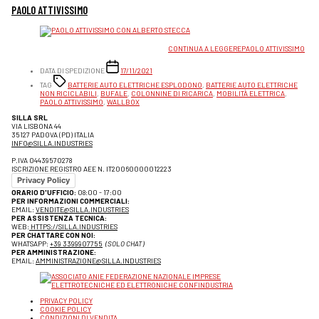
PAOLO ATTIVISSIMO
LE AUTO ELETTRICHE ROVINERANNO IL MONDO!
CONTINUA A LEGGERE
PAOLO ATTIVISSIMO
DATA DI SPEDIZIONE
17/11/2021
TAG
BATTERIE AUTO ELETTRICHE ESPLODONO
,
BATTERIE AUTO ELETTRICHE
NON RICICLABILI
,
BUFALE
,
COLONNINE DI RICARICA
,
MOBILITÀ ELETTRICA
,
PAOLO ATTIVISSIMO
,
WALLBOX
SILLA SRL
VIA LISBONA 44
35127 PADOVA (PD) ITALIA
INFO@SILLA.INDUSTRIES
P.IVA 04439570278
ISCRIZIONE REGISTRO AEE N. IT20060000012223
Privacy Policy
ORARIO D'UFFICIO:
08:00 - 17:00
PER INFORMAZIONI COMMERCIALI:
EMAIL:
VENDITE@SILLA.INDUSTRIES
PER ASSISTENZA TECNICA:
WEB:
HTTPS://SILLA.INDUSTRIES
PER CHATTARE CON NOI:
WHATSAPP:
+39 3399907755
(SOLO CHAT)
PER AMMINISTRAZIONE:
EMAIL:
AMMINISTRAZIONE@SILLA.INDUSTRIES
PRIVACY POLICY
COOKIE POLICY
CONDIZIONI DI VENDITA