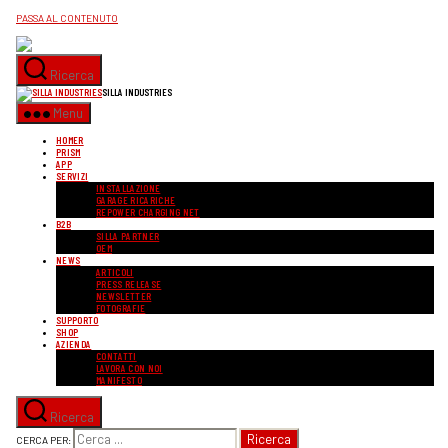
PASSA AL CONTENUTO
Ricerca
SILLA INDUSTRIES
Menu
HOMER
PRISM
APP
SERVIZI
INSTALLAZIONE
GARAGE RICARICHE
REPOWER CHARGING NET
B2B
SILLA PARTNER
OEM
NEWS
ARTICOLI
PRESS RELEASE
NEWSLETTER
FOTOGRAFIE
SUPPORTO
SHOP
AZIENDA
CONTATTI
LAVORA CON NOI
MANIFESTO
Ricerca
CERCA PER: